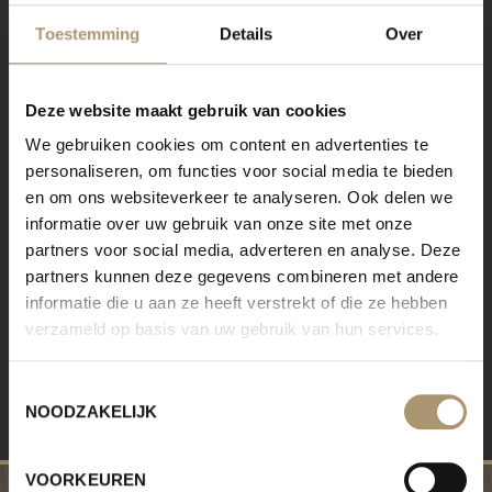
bedienen.
Toestemming
Details
Over
Aankoop nieuwe CNC machine
Deze website maakt gebruik van cookies
We gebruiken cookies om content en advertenties te
4/03/2016
- Met enige trots kunnen wij melden dat wij
overgegaan zijn tot de aankoop van een spiksplinternieuwe
personaliseren, om functies voor social media te bieden
computergestuurde CNC-machine. Dit ter vervanging van ons 10
en om ons websiteverkeer te analyseren. Ook delen we
jaar oude exemplaar. Deze mooie, duurzame investering is
informatie over uw gebruik van onze site met onze
uitgerust met de modernste snufjes en stelt ons in staat nog
partners voor social media, adverteren en analyse. Deze
effeciënter en sneller te werken en zo nog beter tegemoet te
partners kunnen deze gegevens combineren met andere
komen aan de wensen van onze klanten.
informatie die u aan ze heeft verstrekt of die ze hebben
verzameld op basis van uw gebruik van hun services.
Archief :
2018
2016
Toestemmingsselectie
NOODZAKELIJK
VOORKEUREN