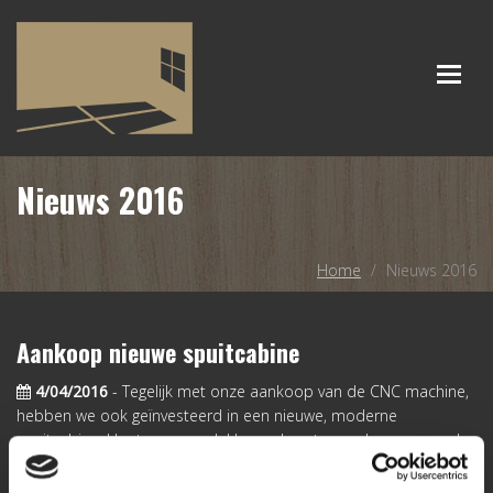
Togg
navig
Nieuws 2016
Home
Nieuws 2016
Aankoop nieuwe spuitcabine
4/04/2016
- Tegelijk met onze aankoop van de CNC machine,
hebben we ook geïnvesteerd in een nieuwe, moderne
spuitcabine. Houten ramen lakken gebeurt nu ook op een veel
efficiëntere manier, wat natuurlijk een enorme tijdsbesparing
met zich meebrengt. Dit om onze klanten nog beter te kunnen